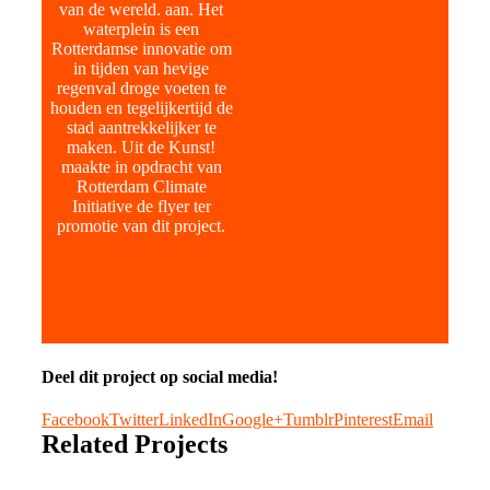
van de wereld. aan. Het
waterplein is een
Rotterdamse innovatie om
in tijden van hevige
regenval droge voeten te
houden en tegelijkertijd de
stad aantrekkelijker te
maken. Uit de Kunst!
maakte in opdracht van
Rotterdam Climate
Initiative de flyer ter
promotie van dit project.
Deel dit project op social media!
Facebook
Twitter
LinkedIn
Google+
Tumblr
Pinterest
Email
Related Projects