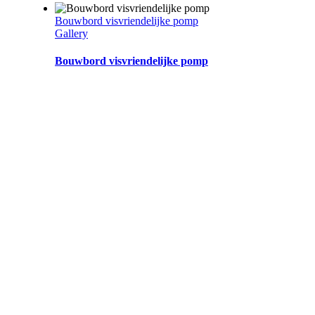
Bouwbord visvriendelijke pomp
Gallery
Bouwbord visvriendelijke pomp
Bouwbord Baggeren
Gallery
Bouwbord Baggeren
Social adds vveoplossingen
Gallery
Social adds vveoplossingen
Bord ondertekening
Gallery
Bord ondertekening