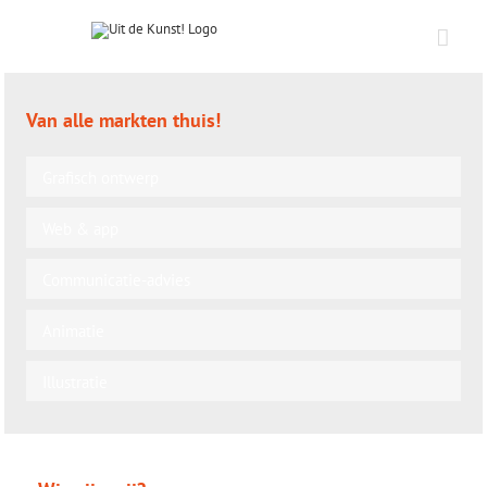
Van alle markten thuis!
Grafisch ontwerp
Web & app
Communicatie-advies
Animatie
Illustratie