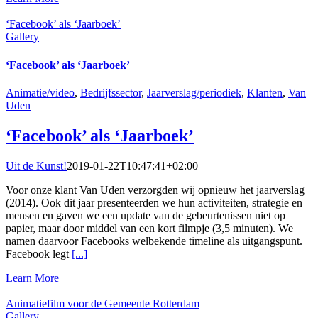
‘Facebook’ als ‘Jaarboek’
Gallery
‘Facebook’ als ‘Jaarboek’
Animatie/video
,
Bedrijfssector
,
Jaarverslag/periodiek
,
Klanten
,
Van
Uden
‘Facebook’ als ‘Jaarboek’
Uit de Kunst!
2019-01-22T10:47:41+02:00
Voor onze klant Van Uden verzorgden wij opnieuw het jaarverslag
(2014). Ook dit jaar presenteerden we hun activiteiten, strategie en
mensen en gaven we een update van de gebeurtenissen niet op
papier, maar door middel van een kort filmpje (3,5 minuten). We
namen daarvoor Facebooks welbekende timeline als uitgangspunt.
Facebook legt
[...]
Learn More
Animatiefilm voor de Gemeente Rotterdam
Gallery