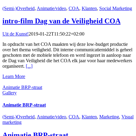
(Semi-)Overheid
,
Animatie/video
,
COA
,
Klanten
,
Social Marketing
intro-film Dag van de Veiligheid COA
Uit de Kunst!
2019-01-22T11:50:22+02:00
In opdracht van het COA maakten wij deze low-budget productie
over het thema veiligheid. Dit interne communicatiemiddel is geheel
geschoten met de mobiele telefoon en werd ingezet in aanloop naar
de Dag van Veiligheid die het COA elk jaar voor haar medewerkers
organiseert.
[...]
Learn More
Animatie BRP-straat
Gallery
Animatie BRP-straat
(Semi-)Overheid
,
Animatie/video
,
COA
,
Klanten
,
Marketing
,
Visual
marketing
Animatie BRP-straat