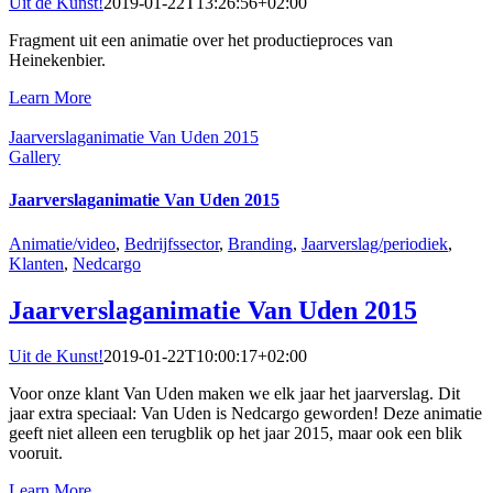
Uit de Kunst!
2019-01-22T13:26:56+02:00
Fragment uit een animatie over het productieproces van
Heinekenbier.
Learn More
Jaarverslaganimatie Van Uden 2015
Gallery
Jaarverslaganimatie Van Uden 2015
Animatie/video
,
Bedrijfssector
,
Branding
,
Jaarverslag/periodiek
,
Klanten
,
Nedcargo
Jaarverslaganimatie Van Uden 2015
Uit de Kunst!
2019-01-22T10:00:17+02:00
Voor onze klant Van Uden maken we elk jaar het jaarverslag. Dit
jaar extra speciaal: Van Uden is Nedcargo geworden! Deze animatie
geeft niet alleen een terugblik op het jaar 2015, maar ook een blik
vooruit.
Learn More