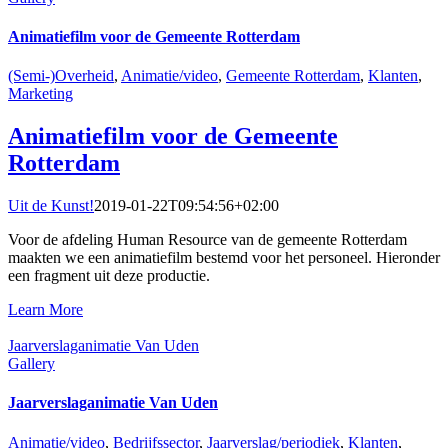
Animatiefilm voor de Gemeente Rotterdam
(Semi-)Overheid
,
Animatie/video
,
Gemeente Rotterdam
,
Klanten
,
Marketing
Animatiefilm voor de Gemeente
Rotterdam
Uit de Kunst!
2019-01-22T09:54:56+02:00
Voor de afdeling Human Resource van de gemeente Rotterdam
maakten we een animatiefilm bestemd voor het personeel. Hieronder
een fragment uit deze productie.
Learn More
Jaarverslaganimatie Van Uden
Gallery
Jaarverslaganimatie Van Uden
Animatie/video
,
Bedrijfssector
,
Jaarverslag/periodiek
,
Klanten
,