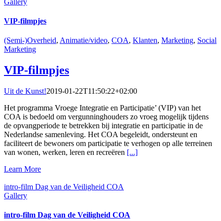
Gallery
VIP-filmpjes
(Semi-)Overheid
,
Animatie/video
,
COA
,
Klanten
,
Marketing
,
Social
Marketing
VIP-filmpjes
Uit de Kunst!
2019-01-22T11:50:22+02:00
Het programma Vroege Integratie en Participatie’ (VIP) van het
COA is bedoeld om vergunninghouders zo vroeg mogelijk tijdens
de opvangperiode te betrekken bij integratie en participatie in de
Nederlandse samenleving. Het COA begeleidt, ondersteunt en
faciliteert de bewoners om participatie te verhogen op alle terreinen
van wonen, werken, leren en recreëren
[...]
Learn More
intro-film Dag van de Veiligheid COA
Gallery
intro-film Dag van de Veiligheid COA