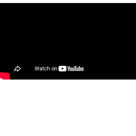
Deel dit project op social media!
Facebook
Twitter
LinkedIn
Google+
Tumblr
Pinterest
Email