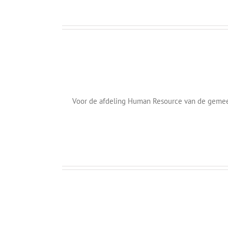
Animatiefilm
voor
de
Gemeente
Rotterdam
(Semi-)Overheid
Animatie/video
Voor de afdeling Human Resource van de gemeen
Gemeente
Rotterdam
Klanten
Marketing
Jaarverslaganimatie
Van
Uden
Animatie/video
Bedrijfssector
Jaarverslag/periodiek