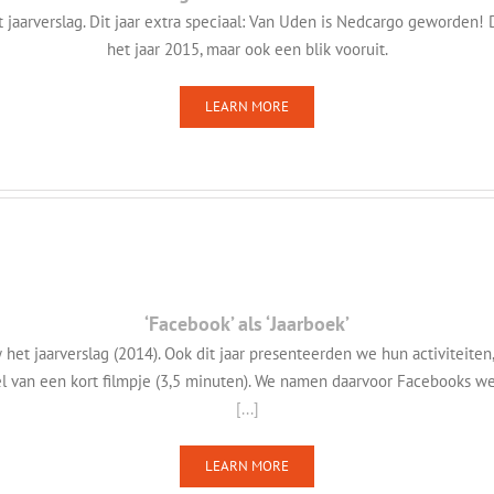
jaarverslag. Dit jaar extra speciaal: Van Uden is Nedcargo geworden! 
het jaar 2015, maar ook een blik vooruit.
LEARN MORE
‘Facebook’ als ‘Jaarboek’
het jaarverslag (2014). Ook dit jaar presenteerden we hun activiteite
el van een kort filmpje (3,5 minuten). We namen daarvoor Facebooks we
[...]
LEARN MORE