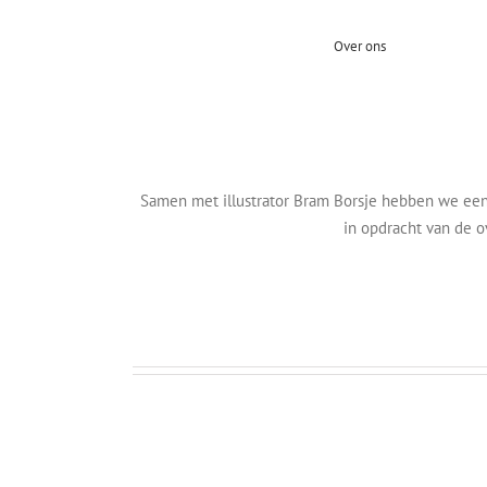
Over ons
Animatie
Milieudatabase
Animatie/video
Samen met illustrator Bram Borsje hebben we een 
Producten
in opdracht van de 
Animatie
BEECKK
Ruimtemakers