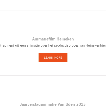
Animatiefilm Heineken
Fragment uit een animatie over het productieproces van Heinekenbier
LEARN MORE
Jaarverslaganimatie Van Uden 2015