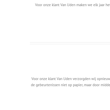
Voor onze klant Van Uden maken we elk jaar het 
Branding
Jaarverslag/periodiek
Klanten
Nedcargo
‘Facebook’
als
‘Jaarboek’
Animatie/video
Bedrijfssector
Jaarverslag/periodiek
Voor onze klant Van Uden verzorgden wij opnieuw 
Klanten
de gebeurtenissen niet op papier, maar door midd
Van
Uden