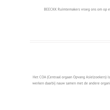
Animatie/video
BEECKK Ruimtemakers vroeg ons om op een 
Huisstijlbewaking
Producten
Animatie
BRP-
straat
(Semi-)Overheid
Animatie/video
COA
Het COA (Centraal orgaan Opvang Asielzoekers) is
Klanten
Marketing
werken daarbij nauw samen met de andere organis
Visual
marketing